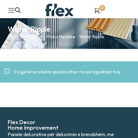
0
Water Ripple
Home
Produktet
Pllaka Metalike
Water Ripple
/
/
/
S’u gjetën produkte që përputhen me përzgjedhjen tuaj.
Flex Decor
Home Improvement
Panele dekorative për dekorimin e brendshëm, me