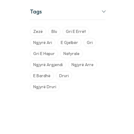
Tags
Zezë
Blu
Gri E Errët
Ngjyrë Ari
E Gjelbër
Gri
Gri E Hapur
Natyrale
Ngjyrë Argjendi
Ngjyrë Arre
E Bardhë
Druri
Ngjyrë Druri