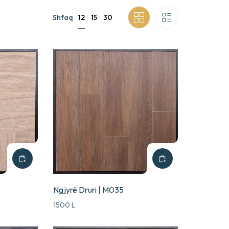
12
Shfaq
15
30
Ngjyrë Druri | M035
1500
L