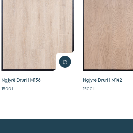
Ngjyrë Druri | M136
Ngjyrë Druri | M142
1500
L
1500
L