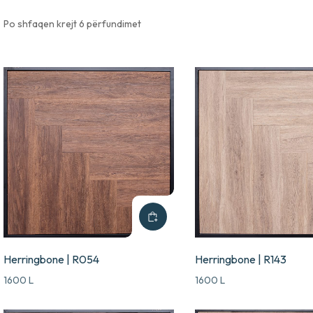
Po shfaqen krejt 6 përfundimet
Herringbone | R054
Herringbone | R143
1600
L
1600
L