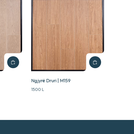
Ngjyrë Druri | M159
1500
L