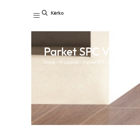
Kërko
Parket SPC Vinyl
Home
Produktet
Parket SPC Vinyl
/
/