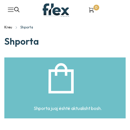
0
Kreu
Shporta
Shporta
Shporta juaj është aktualisht bosh.